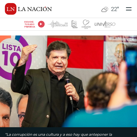
22
°
ESCUCHÁ
TU RADIO
PREFERIDA
“La corrupción es una cultura y a eso hay que anteponer la