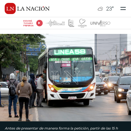
23
°
ESCUCHÁ
TU RADIO
PREFERIDA
Antes de presentar de manera forma la petición, partir de las 15 h