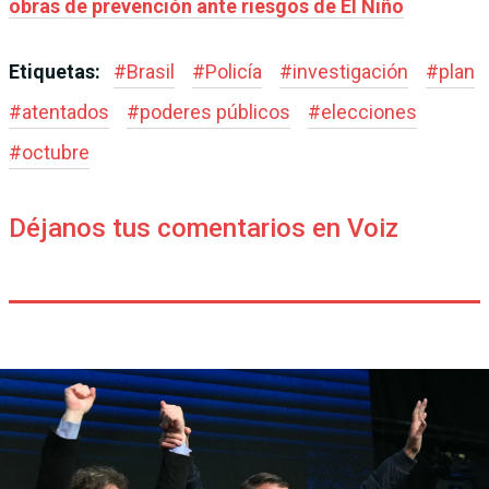
obras de prevención ante riesgos de El Niño
Etiquetas:
#
Brasil
#
Policía
#
investigación
#
plan
#
atentados
#
poderes públicos
#
elecciones
#
octubre
Déjanos tus comentarios en Voiz