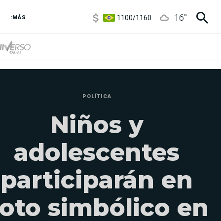
1100
/
1160
16
°
:MÁS
3,8
/
4
6850
/
7200
5900
/
5960
POLÍTICA
Niños y
adolescentes
participarán en
oto simbólico en