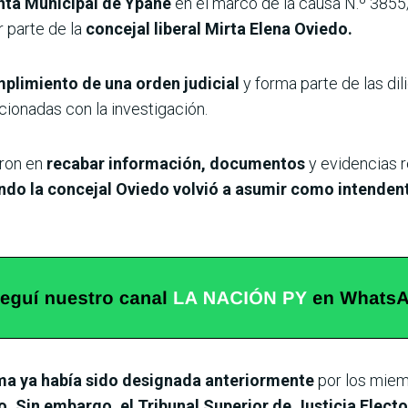
unta Municipal de Ypané
en el marco de la causa N.º 3855
 parte de la
concejal liberal Mirta Elena Oviedo.
mplimiento de una orden judicial
y forma parte de las dil
cionadas con la investigación.
eron en
recabar información, documentos
y evidencias 
ando la concejal Oviedo volvió a asumir como intende
ma ya había sido designada anteriormente
por los miemb
. Sin embargo, el Tribunal Superior de Justicia Elect