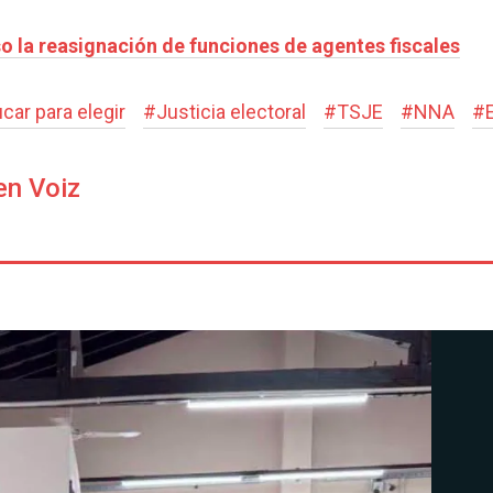
so la reasignación de funciones de agentes fiscales
car para elegir
#
Justicia electoral
#
TSJE
#
NNA
#
en Voiz