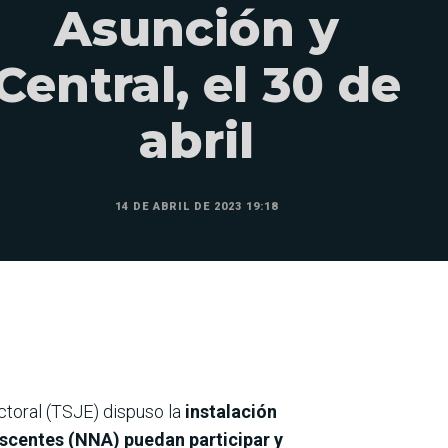
Asunción y
Central, el 30 de
abril
14 DE ABRIL DE 2023 19:18
ectoral (TSJE) dispuso la
instalación
escentes (NNA) puedan participar y