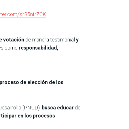
itter.com/XrB5ntrZCK
e votación
de manera testimonial
y
les como
responsabilidad,
proceso de elección de los
 Desarrollo (PNUD),
busca educar
de
rticipar en los procesos