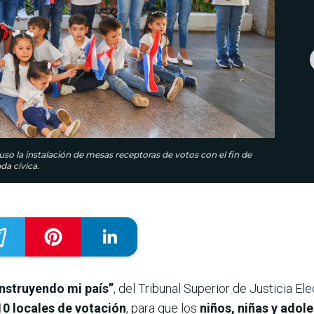
spuso la instalación de mesas receptoras de votos con el fin de
da cívica.
onstruyendo mi país”
, del Tribunal Superior de Justicia El
0 locales de votación
, para que los
niños, niñas y adol