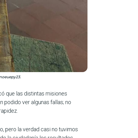
@moeuepy23.
có que las distintas misiones
 podido ver algunas fallas; no
rapidez.
, pero la verdad casi no tuvimos
de la ciudadanía los resultados