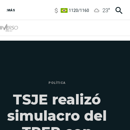
1120
/
1160
23
°
3,6
/
3,9
:MÁS
6850
/
7200
5920
/
5970
POLÍTICA
TSJE realizó
simulacro del