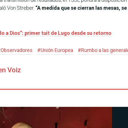
ñaló Von Streber.
“A medida que se cierran las mesas, se 
do a Dios”: primer tuit de Lugo desde su retorno
#
Observadores
#
Unión Europea
#
Rumbo a las general
en Voiz