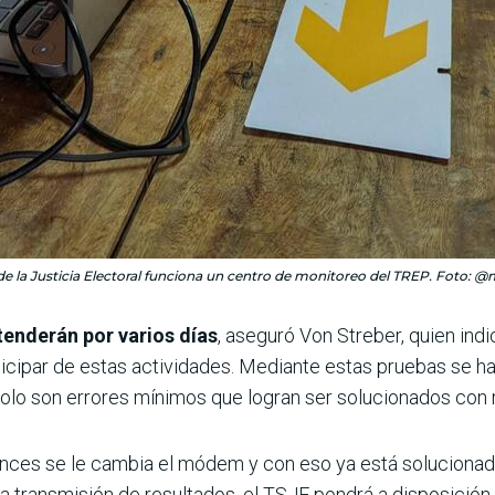
 de la Justicia Electoral funciona un centro de monitoreo del TREP. Foto: 
tenderán por varios días
, aseguró Von Streber, quien indi
icipar de estas actividades. Mediante estas pruebas se han
solo son errores mínimos que logran ser solucionados con 
onces se le cambia el módem y con eso ya está solucionado
a transmisión de resultados, el TSJE pondrá a disposición 