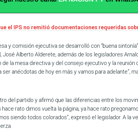
 que el IPS no remitió documentaciones requeridas so
a y comisión ejecutiva se desarrolló con “buena sintonía”
 él, José Alberto Alderete, además de los legisladores Arn
e la mesa directiva y del consejo ejecutivo y la reunión d
 a ser anécdotas de hoy en más y vamos para adelante”, ma
entro del partido y afirmó que las diferencias entre los mov
os hace rato dimos vuelta la página, ya hace rato pregonamo
os siendo todos colorados”, expresó el legislador. A la v
erza.