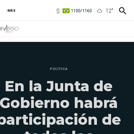
1100
/
1160
12
°
:MÁS
3,8
/
4
6850
/
7200
5900
/
5960
POLÍTICA
En la Junta de
Gobierno habrá
participación de