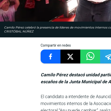
Camilo Pérez celebró la presencia de líderes de movimientos internos c
CRISTÓBAL NÚÑEZ
Compartir en redes
Camilo Pérez destacó unidad partid
escaños de la Junta Municipal de 
El candidato a inten­dente de Asunció
movimien­tos internos de la Asociaci
electoral “Asu puede cambiar”, reali