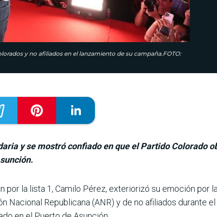
olorados y no afiliados en el lanzamiento de su campaña.FOTO:
aria y se mostró confiado en que el Partido Colorado ob
Asunción.
n por la lista 1, Camilo Pérez, exteriorizó su emo­ción por 
ón Nacional Republicana (ANR) y de no afiliados durante e
zado en el Puerto de Asunción.