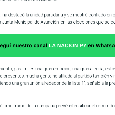
talina destacó la unidad partidaria y se mos­tró confiado en
a Junta Municipal de Asun­ción, en las elecciones que se c
iento, para mí es una gran emoción, una gran alegría, esto
do presentes, mucha gente no afiliada al partido tam­bién vi
do una gran unión alrededor de la lista 1”, señaló a la pren
ltimo tramo de la campaña prevé intensificar el recorrido 