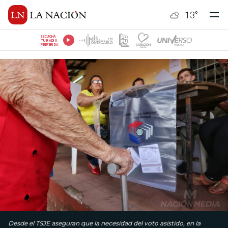
13
°
ESCUCHÁ
TU RADIO
PREFERIDA
Desde el TSJE aseguran que la necesidad del voto asistido, en la