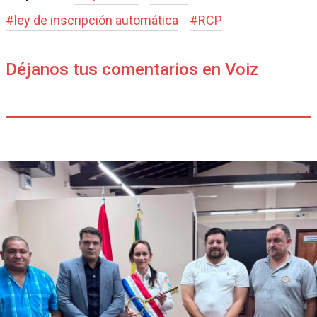
#
ley de inscripción automática
#
RCP
Déjanos tus comentarios en Voiz