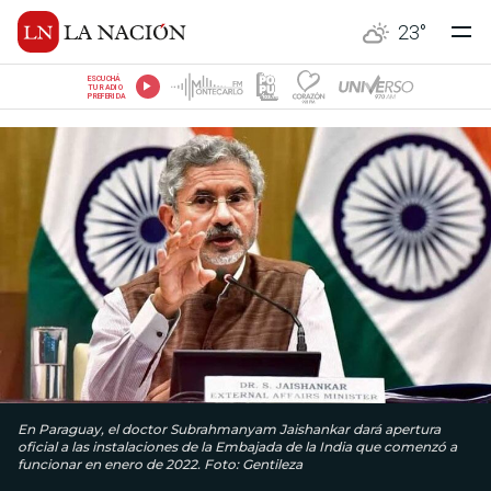
23
°
ESCUCHÁ
TU RADIO
PREFERIDA
En Paraguay, el doctor Subrahmanyam Jaishankar dará apertura
oficial a las instalaciones de la Embajada de la India que comenzó a
funcionar en enero de 2022. Foto: Gentileza