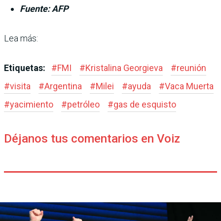
Fuente: AFP
Lea más:
Etiquetas:
#
FMI
#
Kristalina Georgieva
#
reunión
#
visita
#
Argentina
#
Milei
#
ayuda
#
Vaca Muerta
#
yacimiento
#
petróleo
#
gas de esquisto
Déjanos tus comentarios en Voiz