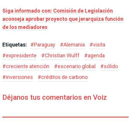
Siga informado con: Comisión de Legislación
aconseja aprobar proyecto que jerarquiza función
de los mediadores
Etiquetas:
#
Paraguay
#
Alemania
#
visita
#
expresidente
#
Christian Wulff
#
agenda
#
creciente atención
#
escenario global
#
sólido
#
inversiones
#
créditos de carbono
Déjanos tus comentarios en Voiz