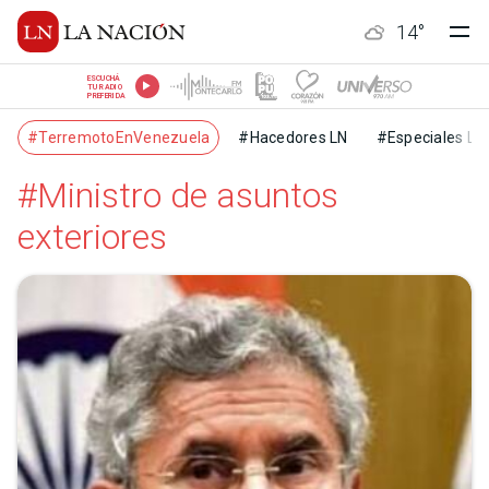
14
°
ESCUCHÁ
TU RADIO
PREFERIDA
#TerremotoEnVenezuela
#Hacedores LN
#Especiales LN
#Ministro de asuntos
exteriores