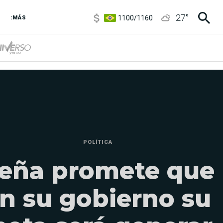
1100
/
1160
27
°
3,8
/
4
:MÁS
6850
/
7200
5900
/
5960
POLÍTICA
eña promete que
n su gobierno su