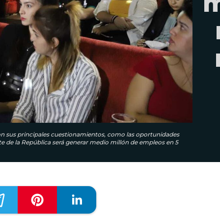
m
on sus principales cuestionamientos, como las oportunidades
te de la República será generar medio millón de empleos en 5