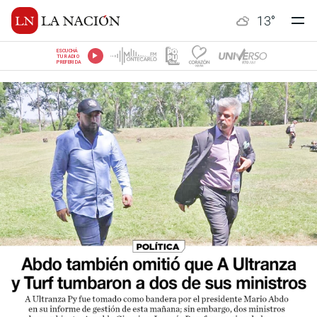
13
°
ESCUCHÁ
TU RADIO
PREFERIDA