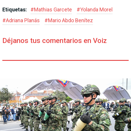
Etiquetas:
#
Mathias Garcete
#
Yolanda Morel
#
Adriana Planás
#
Mario Abdo Benítez
Déjanos tus comentarios en Voiz