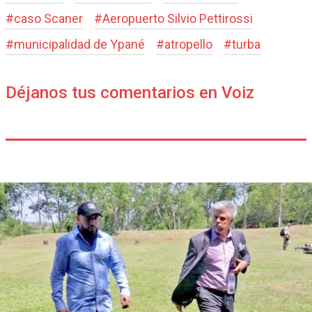
#
caso Scaner
#
Aeropuerto Silvio Pettirossi
#
municipalidad de Ypané
#
atropello
#
turba
Déjanos tus comentarios en Voiz