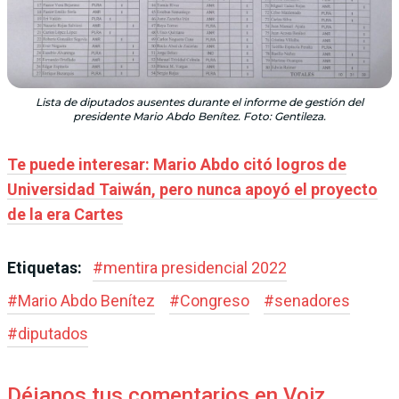
Lista de diputados ausentes durante el informe de gestión del
presidente Mario Abdo Benítez. Foto: Gentileza.
Te puede interesar: Mario Abdo citó logros de
Universidad Taiwán, pero nunca apoyó el proyecto
de la era Cartes
Etiquetas:
#
mentira presidencial 2022
#
Mario Abdo Benítez
#
Congreso
#
senadores
#
diputados
Déjanos tus comentarios en Voiz