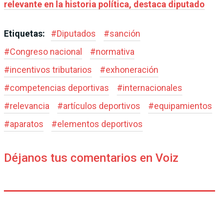
relevante en la historia política, destaca diputado
Etiquetas:
#
Diputados
#
sanción
#
Congreso nacional
#
normativa
#
incentivos tributarios
#
exhoneración
#
competencias deportivas
#
internacionales
#
relevancia
#
artículos deportivos
#
equipamientos
#
aparatos
#
elementos deportivos
Déjanos tus comentarios en Voiz