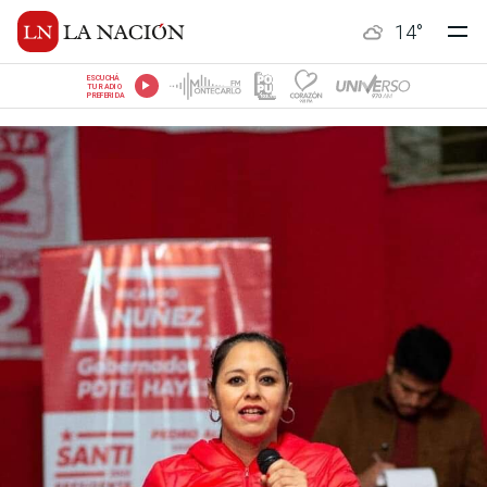
14
°
ESCUCHÁ
TU RADIO
PREFERIDA