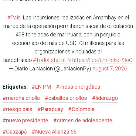
#País
. Las incursiones realizadas en Amambay en el
marco de la operación permitieron sacar de circulación
498 toneladas de marihuana, con un perjuicio
económico de más de USD 73 millones para las
organizaciones vinculadas al
narcotráfico.
#TodoEstáEnLN
https://t.co/umPckqP3oO
— Diario La Nación (@LaNacionPy)
August 7, 2026
Etiquetas:
#
LN PM
#
mesa energética
#
marcha criolla
#
caballos criollos
#
liderazgo
#
riesgo país
#
Paraguay
#
Colombia
#
nuevo presidente
#
crimen de adolescente
#
Caazapá
#
Nueva Alianza 56