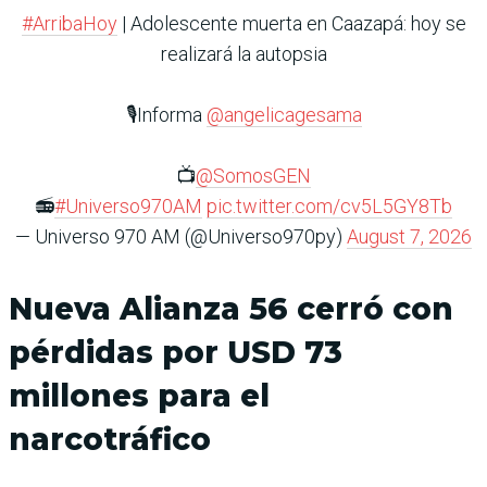
#ArribaHoy
| Adolescente muerta en Caazapá: hoy se
realizará la autopsia
🎙️Informa
@angelicagesama
📺
@SomosGEN
📻
#Universo970AM
pic.twitter.com/cv5L5GY8Tb
— Universo 970 AM (@Universo970py)
August 7, 2026
Nueva Alianza 56 cerró con
pérdidas por USD 73
millones para el
narcotráfico