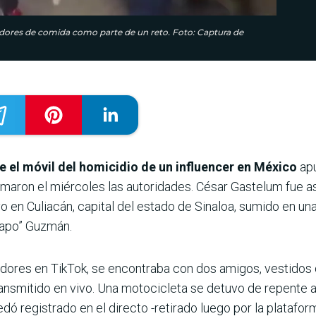
idores de comida como parte de un reto. Foto: Captura de
e el móvil del homicidio de un influencer en México
apu
ormaron el miércoles las autoridades. César Gastelum fue 
o en Culiacán, capital del estado de Sinaloa, sumido en un
hapo” Guzmán.
dores en TikTok, se encontraba con dos amigos, vestidos
ransmitido en vivo. Una motocicleta se detuvo de repente 
edó registrado en el directo -retirado luego por la platafo