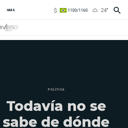
1100
/
1160
24
°
:MÁS
3,6
/
3,9
6850
/
7200
5900
/
5960
POLÍTICA
Todavía no se
sabe de dónde