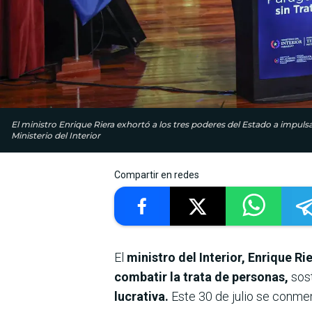
El ministro Enrique Riera exhortó a los tres poderes del Estado a impulsa
Ministerio del Interior
Compartir en redes
El
ministro del Interior, Enrique Ri
combatir la trata de personas,
sos
lucrativa.
Este 30 de julio se conme