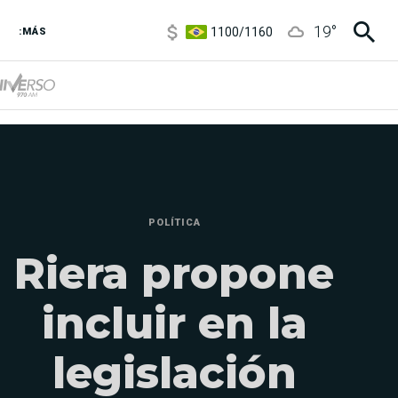
1100
/
1160
19
°
3,8
/
4
:MÁS
6850
/
7200
5900
/
5960
POLÍTICA
Riera propone
incluir en la
legislación