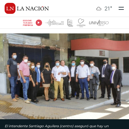
21
°
ESCUCHÁ
TU RADIO
PREFERIDA
El intendente Santiago Aguilera (centro) aseguró que hay un