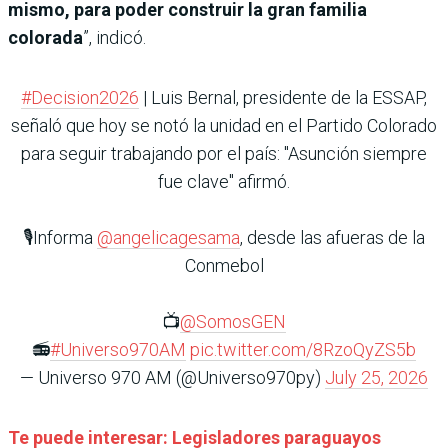
mismo, para poder construir la gran familia
colorada
”, indicó.
#Decision2026
| Luis Bernal, presidente de la ESSAP,
señaló que hoy se notó la unidad en el Partido Colorado
para seguir trabajando por el país: "Asunción siempre
fue clave" afirmó.
🎙️Informa
@angelicagesama
, desde las afueras de la
Conmebol
📺
@SomosGEN
📻
#Universo970AM
pic.twitter.com/8RzoQyZS5b
— Universo 970 AM (@Universo970py)
July 25, 2026
Te puede interesar: Legisladores paraguayos