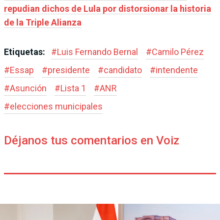
repudian dichos de Lula por distorsionar la historia
de la Triple Alianza
Etiquetas:
#
Luis Fernando Bernal
#
Camilo Pérez
#
Essap
#
presidente
#
candidato
#
intendente
#
Asunción
#
Lista 1
#
ANR
#
elecciones municipales
Déjanos tus comentarios en Voiz