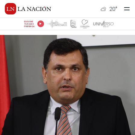
20
°
ESCUCHÁ
TU RADIO
PREFERIDA