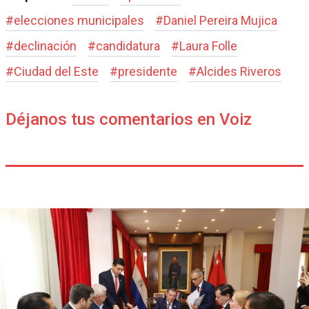
#
elecciones municipales
#
Daniel Pereira Mujica
#
declinación
#
candidatura
#
Laura Folle
#
Ciudad del Este
#
presidente
#
Alcides Riveros
Déjanos tus comentarios en Voiz