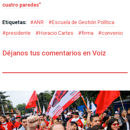
cuatro paredes”
Etiquetas:
#
ANR
#
Escuela de Gestión Política
#
presidente
#
Horacio Cartes
#
firma
#
convenio
Déjanos tus comentarios en Voiz