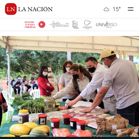
15
°
ESCUCHÁ
TU RADIO
PREFERIDA