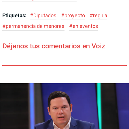
Etiquetas:
#
Diputados
#
proyecto
#
regula
#
permanencia de menores
#
en eventos
Déjanos tus comentarios en Voiz