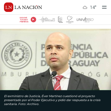
14
°
ESCUCHÁ
TU RADIO
PREFERIDA
El exministro de Justicia, Éver Martínez cuestionó el proyecto
presentado por el Poder Ejecutivo y pidió dar respuesta a la crisis
sanitaria. Foto: Archivo.