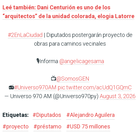
Leé también: Dani Centurión es uno de los
“arquitectos” de la unidad colorada, elogia Latorre
#2EnLaCiudad
| Diputados postergarán proyecto de
obras para caminos vecinales
🎙️Informa
@angelicagesama
📺
@SomosGEN
📻
#Universo970AM
pic.twitter.com/acUdQ1GQmC
— Universo 970 AM (@Universo970py)
August 3, 2026
Etiquetas:
#
Diputados
#
Alejandro Aguilera
#
proyecto
#
préstamo
#
USD 75 millones