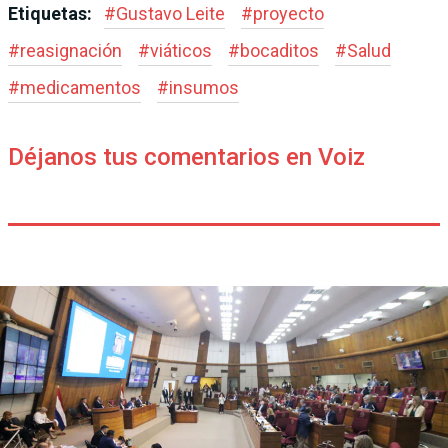
Etiquetas:
#
Gustavo Leite
#
proyecto
#
reasignación
#
viáticos
#
bocaditos
#
Salud
#
medicamentos
#
insumos
Déjanos tus comentarios en Voiz