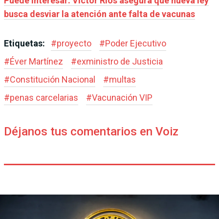
Puede interesar: Víctor Ríos asegura que nueva ley
busca desviar la atención ante falta de vacunas
Etiquetas:
#
proyecto
#
Poder Ejecutivo
#
Éver Martínez
#
exministro de Justicia
#
Constitución Nacional
#
multas
#
penas carcelarias
#
Vacunación VIP
Déjanos tus comentarios en Voiz