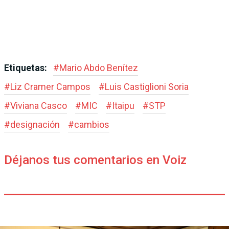
Etiquetas:
#
Mario Abdo Benítez
#
Liz Cramer Campos
#
Luis Castiglioni Soria
#
Viviana Casco
#
MIC
#
Itaipu
#
STP
#
designación
#
cambios
Déjanos tus comentarios en Voiz