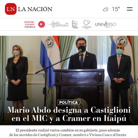
15
°
ESCUCHÁ
TU RADIO
PREFERIDA