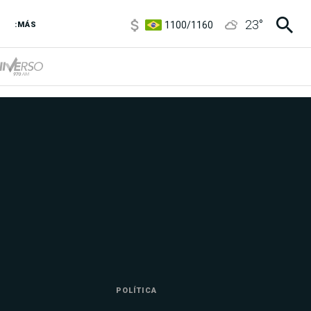
1100
/
1160
23
°
3,8
/
4
:MÁS
6850
/
7200
5900
/
5960
POLÍTICA