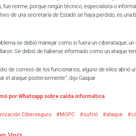
, fue reírme, porque ningún técnico, especialista o informá
hivo de una secretaría de Estado se haya perdido, es una bu
oblema se debió manejar como si fuera un ciberataque, un 
llaron. Se debió de haberse informado como un ataque terr
o de correos de los funcionarios, alguno de ellos abrió u
zar el ataque posteriormente”, dijo Gaspar.
mó por Whatsapp sobre caída informática
nización Ciberseguro
#
MOPC
#
sufrió
#
ataque
#
c
en Voiz