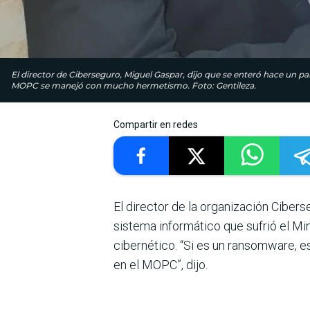
El director de Ciberseguro, Miguel Gaspar, dijo que se enteró hace un p
MOPC se manejó con mucho hermetismo. Foto: Gentileza.
Compartir en redes
El director de la organización Cibers
sistema informático que sufrió el M
cibernético. “Si es un ransomware, e
en el MOPC”, dijo.