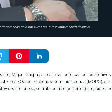
ar de semanas, solo por rumores, que la información desde el
eguro, Miguel Gaspar, dijo que las pérdidas de los archivos,
inisterio de Obras Públicas y Comunicaciones (MOPC), el 1
stoy seguro que sí, se trata de un ciberterrorismo, cibers