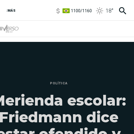
1100
/
1160
18
°
:MÁS
3,8
/
4
6850
/
7200
5900
/
5960
POLÍTICA
erienda escolar:
Friedmann dice
estar ofendido y