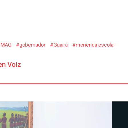
#
MAG
#
gobernador
#
Guairá
#
merienda escolar
en Voiz