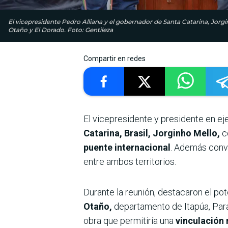
El vicepresidente Pedro Alliana y el gobernador de Santa Catarina, Jorg
Otaño y El Dorado. Foto: Gentileza
Compartir en redes
El vicepresidente y presidente en ej
Catarina, Brasil, Jorginho Mello,
c
puente internacional
. Además conv
entre ambos territorios.
Durante la reunión, destacaron el pot
Otaño,
departamento de Itapúa, Para
obra que permitiría una
vinculación 