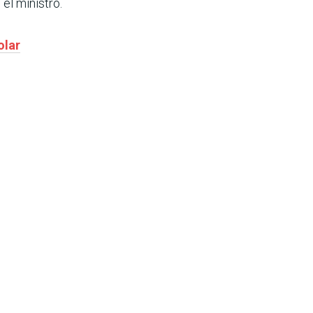
el ministro.
olar