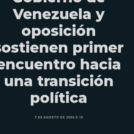
Venezuela y
oposición
sostienen primer
encuentro hacia
una transición
política
7 DE AGOSTO DE 2026 5:15