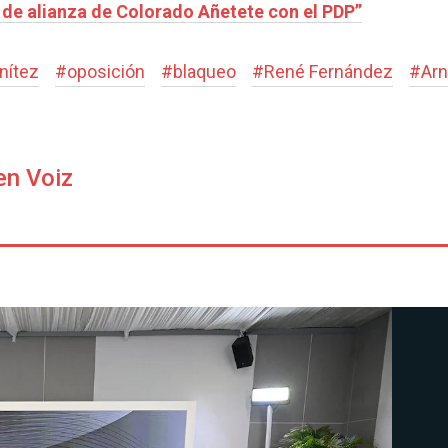
 de alianza de Colorado Añetete con el PDP”
nítez
#
oposición
#
blaqueo
#
René Fernández
#
Arn
en Voiz