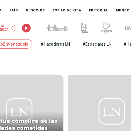
A
PAÍS
NEGOCIOS
ESTILO DE VIDA
EDITORIAL
MUNDO
HÁ
ERIDA
toEnVenezuela
#Hacedores LN
#Especiales LN
#Ha
 fue cómplice de las
dades cometidas