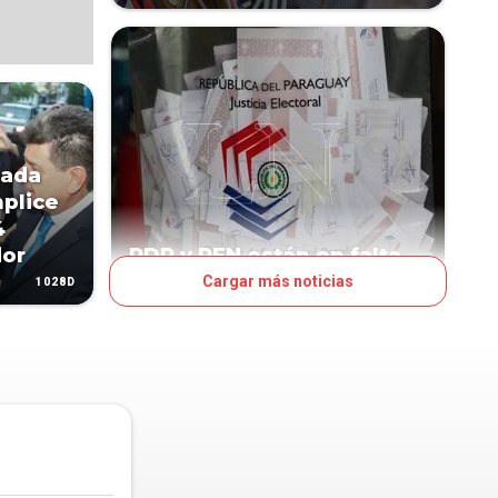
mada
plice
4
dor
PDP y PEN están en falta
Cargar más noticias
1028D
1214D
POLÍTICA