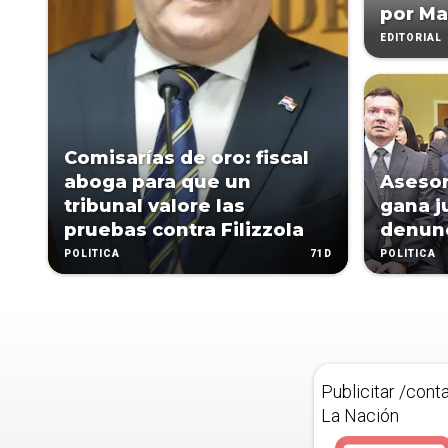
por Ma
EDITORIAL
Comisarías de oro: fiscal
aboga para que un
Asesor
tribunal valore las
gana j
pruebas contra Filizzola
denunc
71D
POLÍTICA
POLÍTICA
Publicitar /cont
La Nación