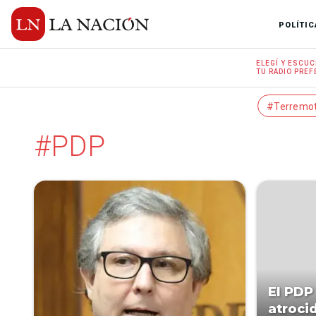
POLÍTIC
ELEGÍ Y
ESCUC
TU RADIO
PREF
#Terremo
#PDP
El PDP
atroci