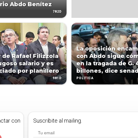
rio Abdo Benítez
782D
La oposición enca
 de Rafael Filizzola
con Abdo sigue cóm
ugoso salario y es
en la tragada de G. 
iado por planillero
billones, dice sena
981D
POLÍTICA
actar con
Suscribite al mailing.