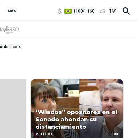
5900
/
5960
19
°
1100
/
1160
:MÁS
3,8
/
4
6850
/
7200
5900
/
5960
mbre cero
“Aliados” opositores en el
Senado ahondan su
distanciamiento
1050D
POLÍTICA