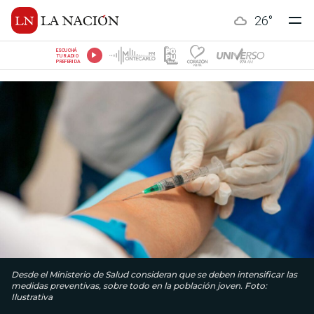
26
°
ESCUCHÁ
TU RADIO
PREFERIDA
Desde el Ministerio de Salud consideran que se deben intensificar las
medidas preventivas, sobre todo en la población joven. Foto:
Ilustrativa