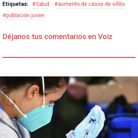
Etiquetas:
#
Salud
#
aumento de casos de sífilis
#
población joven
Déjanos tus comentarios en Voiz