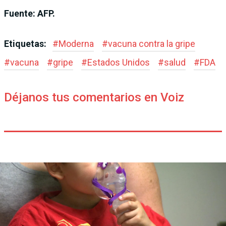
Fuente: AFP.
Etiquetas:
#
Moderna
#
vacuna contra la gripe
#
vacuna
#
gripe
#
Estados Unidos
#
salud
#
FDA
Déjanos tus comentarios en Voiz