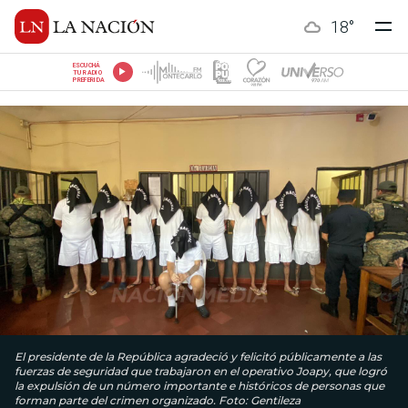
18
°
ESCUCHÁ
TU RADIO
PREFERIDA
El presidente de la República agradeció y felicitó públicamente a las
fuerzas de seguridad que trabajaron en el operativo Joapy, que logró
la expulsión de un número importante e históricos de personas que
forman parte del crimen organizado. Foto: Gentileza