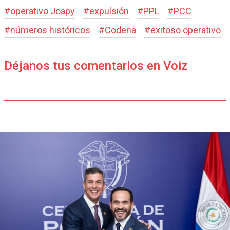
#
operativo Joapy
#
expulsión
#
PPL
#
PCC
#
números históricos
#
Codena
#
exitoso operativo
Déjanos tus comentarios en Voiz