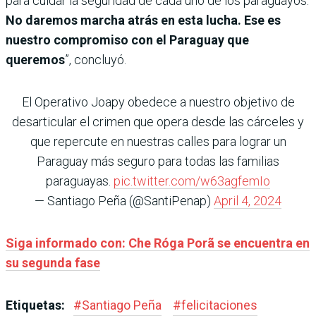
para cuidar la seguridad de cada uno de los paraguayos.
No daremos marcha atrás en esta lucha. Ese es
nuestro compromiso con el Paraguay que
queremos
”, concluyó.
El Operativo Joapy obedece a nuestro objetivo de
desarticular el crimen que opera desde las cárceles y
que repercute en nuestras calles para lograr un
Paraguay más seguro para todas las familias
paraguayas.
pic.twitter.com/w63agfemIo
— Santiago Peña (@SantiPenap)
April 4, 2024
Siga informado con: Che Róga Porã se encuentra en
su segunda fase
Etiquetas:
#
Santiago Peña
#
felicitaciones