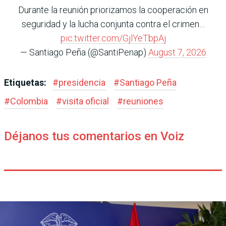
Durante la reunión priorizamos la cooperación en
seguridad y la lucha conjunta contra el crimen…
pic.twitter.com/GjlYeTbpAj
— Santiago Peña (@SantiPenap)
August 7, 2026
Etiquetas:
#
presidencia
#
Santiago Peña
#
Colombia
#
visita oficial
#
reuniones
Déjanos tus comentarios en Voiz