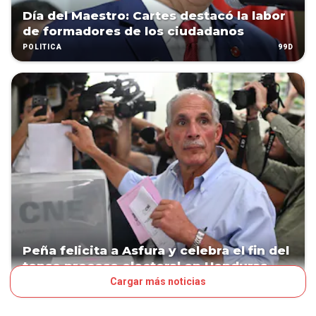
Día del Maestro: Cartes destacó la labor
de formadores de los ciudadanos
99D
POLÍTICA
Peña felicita a Asfura y celebra el fin del
tenso proceso electoral en Honduras
Cargar más noticias
225D
POLÍTICA