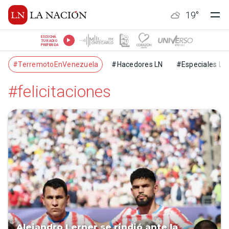
19
°
ESCUCHÁ
TU RADIO
PREFERIDA
#TerremotoEnVenezuela
#Hacedores LN
#Especiales LN
#felicitaciones
Alejandro Lerner se rindió ante la