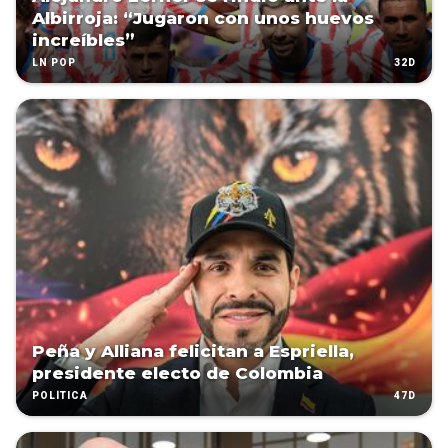
Albirroja: “Jugaron con unos huevos
increíbles”
32D
LN POP
Peña y Alliana felicitan a Espriella,
presidente electo de Colombia
47D
POLÍTICA