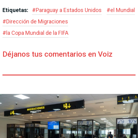
Etiquetas:
#
Paraguay a Estados Unidos
#
el Mundial
#
Dirección de Migraciones
#
la Copa Mundial de la FIFA
Déjanos tus comentarios en Voiz