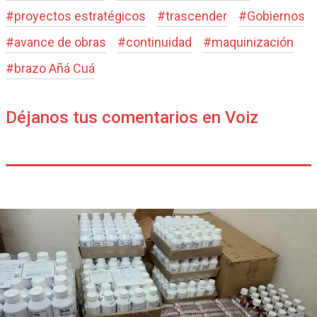
#
proyectos estratégicos
#
trascender
#
Gobiernos
#
avance de obras
#
continuidad
#
maquinización
#
brazo Añá Cuá
Déjanos tus comentarios en Voiz