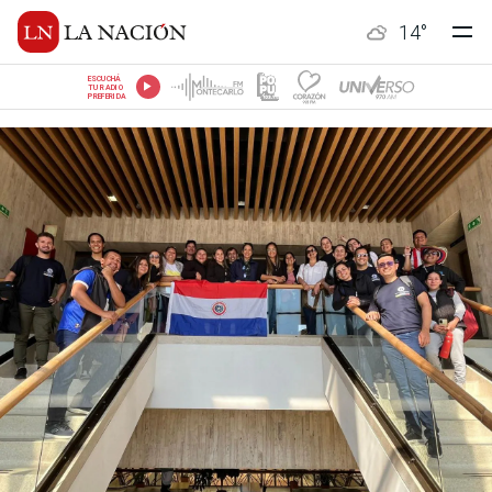
14
°
ESCUCHÁ
TU RADIO
PREFERIDA