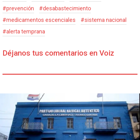
#
prevención
#
desabastecimiento
#
medicamentos escenciales
#
sistema nacional
#
alerta temprana
Déjanos tus comentarios en Voiz