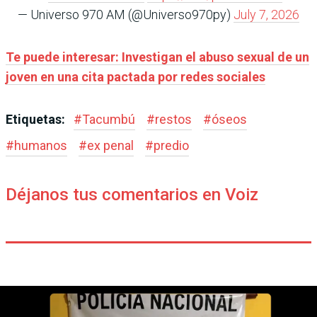
— Universo 970 AM (@Universo970py)
July 7, 2026
Te puede interesar: Investigan el abuso sexual de un
joven en una cita pactada por redes sociales
Etiquetas:
#
Tacumbú
#
restos
#
óseos
#
humanos
#
ex penal
#
predio
Déjanos tus comentarios en Voiz