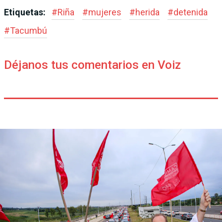
Etiquetas:
#
Riña
#
mujeres
#
herida
#
detenida
#
Tacumbú
Déjanos tus comentarios en Voiz