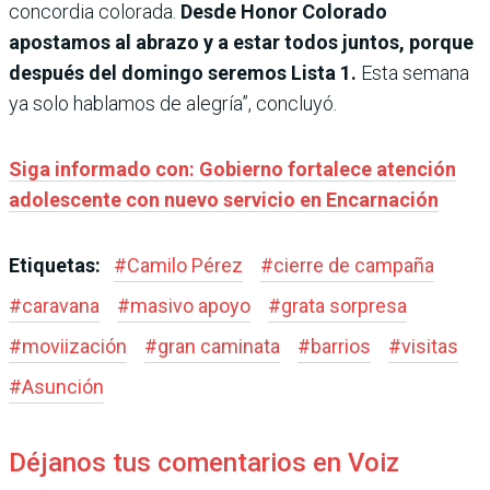
concordia colorada.
Desde Honor Colorado
apostamos al abrazo y a estar todos juntos, porque
después del domingo seremos Lista 1.
Esta semana
ya solo hablamos de alegría”, concluyó.
Siga informado con: Gobierno fortalece atención
adolescente con nuevo servicio en Encarnación
Etiquetas:
#
Camilo Pérez
#
cierre de campaña
#
caravana
#
masivo apoyo
#
grata sorpresa
#
moviización
#
gran caminata
#
barrios
#
visitas
#
Asunción
Déjanos tus comentarios en Voiz