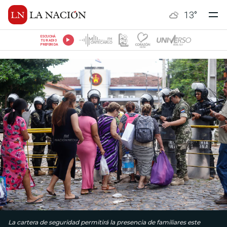
13
°
ESCUCHÁ
TU RADIO
PREFERIDA
La cartera de seguridad permitirá la presencia de familiares este