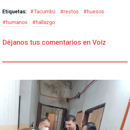
Etiquetas:
#
Tacumbú
#
restos
#
huesos
#
humanos
#
hallazgo
Déjanos tus comentarios en Voiz