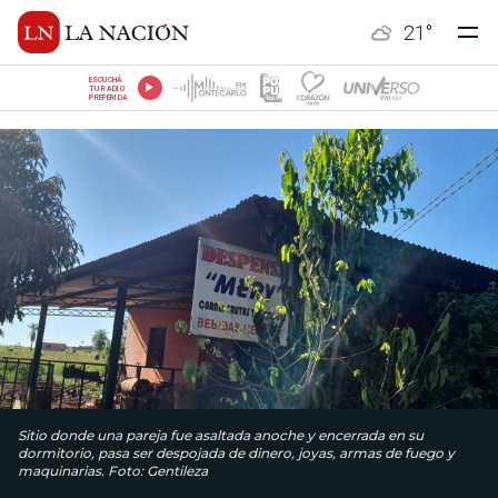
21
°
ESCUCHÁ
TU RADIO
PREFERIDA
Sitio donde una pareja fue asaltada anoche y encerrada en su
dormitorio, pasa ser despojada de dinero, joyas, armas de fuego y
maquinarias. Foto: Gentileza