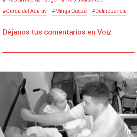
#
Cerca del Acaray
#
Minga Guazú
#
Delincuencia
Déjanos tus comentarios en Voiz