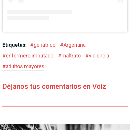
Etiquetas:
#
geriátrico
#
Argentina
#
enfermero imputado
#
maltrato
#
violencia
#
adultos mayores
Déjanos tus comentarios en Voiz