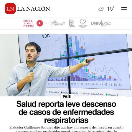
15
°
ESCUCHÁ
TU RADIO
PREFERIDA