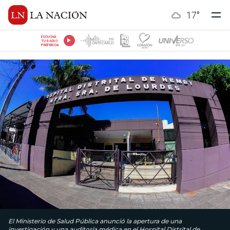
17
°
ESCUCHÁ
TU RADIO
PREFERIDA
El Ministerio de Salud Pública anunció la apertura de una
investigación y una auditoría médica en el Hospital Distrital de