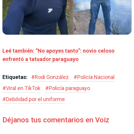
Leé también: “No apoyes tanto”: novio celoso
enfrentó a tatuador paraguayo
Etiquetas:
#
Rodi González
#
Policía Nacional
#
Viral en TikTok
#
Policía paraguayo
#
Debilidad por el uniforme
Déjanos tus comentarios en Voiz