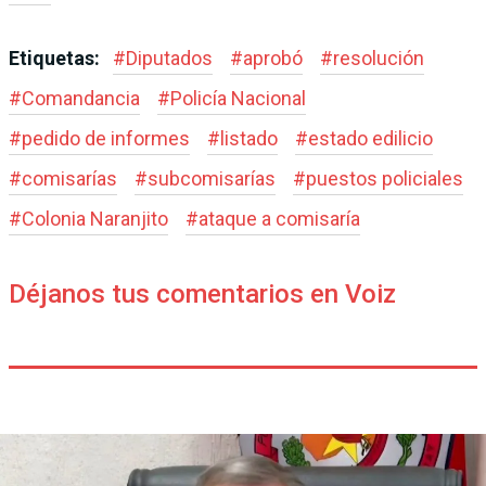
Etiquetas:
#
Diputados
#
aprobó
#
resolución
#
Comandancia
#
Policía Nacional
#
pedido de informes
#
listado
#
estado edilicio
#
comisarías
#
subcomisarías
#
puestos policiales
#
Colonia Naranjito
#
ataque a comisaría
Déjanos tus comentarios en Voiz