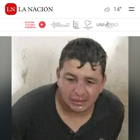
14
°
ESCUCHÁ
TU RADIO
PREFERIDA