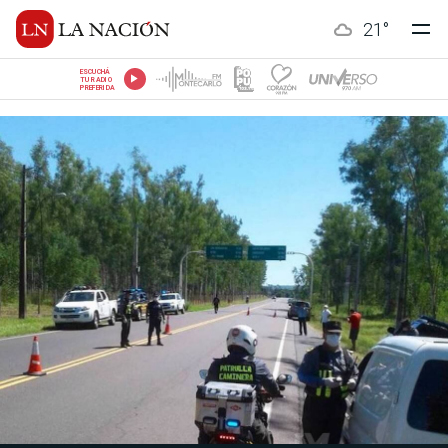
21
°
ESCUCHÁ
TU RADIO
PREFERIDA