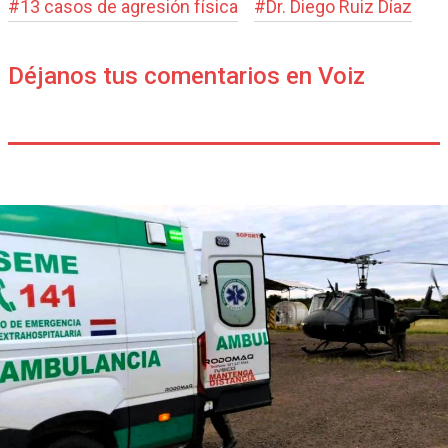
#
13 casos de agresión física
#
Dr. Diego Ruiz Díaz
Déjanos tus comentarios en Voiz