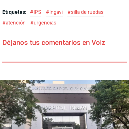
Etiquetas:
#
IPS
#
Ingavi
#
silla de ruedas
#
atención
#
urgencias
Déjanos tus comentarios en Voiz