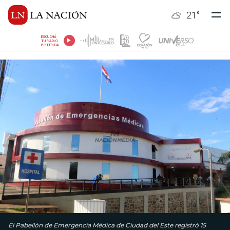
21
°
ESCUCHÁ
TU RADIO
PREFERIDA
El Pabellón de Emergencia Médica de Ciudad del Este registró 15