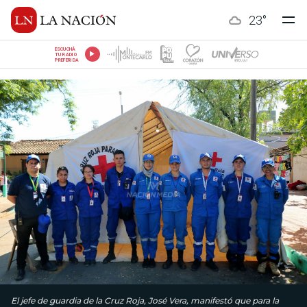
23
°
ESCUCHÁ
TU RADIO
PREFERIDA
El jefe de guardia de la Cruz Roja, José Vera, manifestó que para la