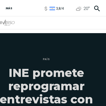
1100
/
1160
3,8
/
4
20
°
:MÁS
6850
/
7200
5900
/
5960
PAÍS
INE promete
reprogramar
entrevistas con