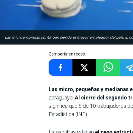
Las microempresas continúan siendo el mayor empleador del país, al con
Compartir en redes
Las micro, pequeñas y medianas
paraguayo.
Al cierre del segundo t
significa que 8 de 10 trabajadores de
Estadística (INE).
Estas cifras reflejan
el peso estruc