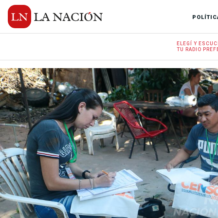
POLÍTIC
ELEGÍ Y
ESCUC
TU RADIO
PREF