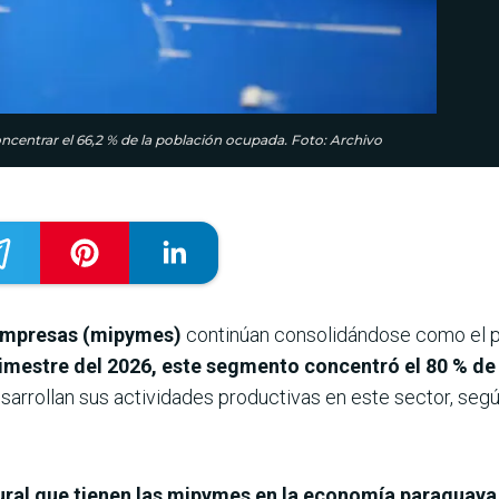
centrar el 66,2 % de la población ocupada. Foto: Archivo
 empresas (mipymes)
continúan consolidándose como el p
rimestre del 2026, este segmento concentró el 80 % d
sarrollan sus actividades productivas en este sector, segú
tural que tienen las mipymes en la economía paraguaya