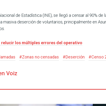
acional de Estadística (INE), se llegó a censar al 90% de la
a masiva deserción de voluntarios, principalmente en Asun
os.
relucir los múltiples errores del operativo
lamadas
#
Zonas no censadas
#
Deserción
#
Censo 
en Voiz