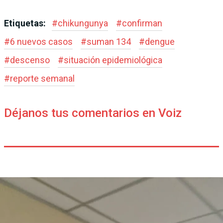
Etiquetas:
#
chikungunya
#
confirman
#
6 nuevos casos
#
suman 134
#
dengue
#
descenso
#
situación epidemiológica
#
reporte semanal
Déjanos tus comentarios en Voiz