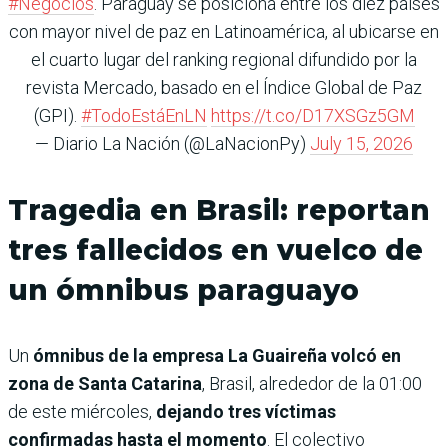
#Negocios
. Paraguay se posiciona entre los diez países
con mayor nivel de paz en Latinoamérica, al ubicarse en
el cuarto lugar del ranking regional difundido por la
revista Mercado, basado en el Índice Global de Paz
(GPI).
#TodoEstáEnLN
https://t.co/D17XSGz5GM
— Diario La Nación (@LaNacionPy)
July 15, 2026
Tragedia en Brasil: reportan
tres fallecidos en vuelco de
un ómnibus paraguayo
Un
ómnibus de la empresa La Guaireña volcó en
zona de Santa Catarina
, Brasil, alrededor de la 01:00
de este miércoles,
dejando tres víctimas
confirmadas hasta el momento
. El colectivo