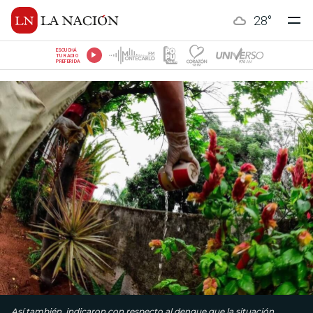
28
°
ESCUCHÁ
TU RADIO
PREFERIDA
Así también, indicaron con respecto al dengue que la situación