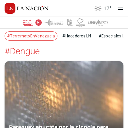
17
°
ESCUCHÁ
TU RADIO
PREFERIDA
#TerremotoEnVenezuela
#Hacedores LN
#Especiales LN
#Dengue
Paraguay apuesta por la ciencia para