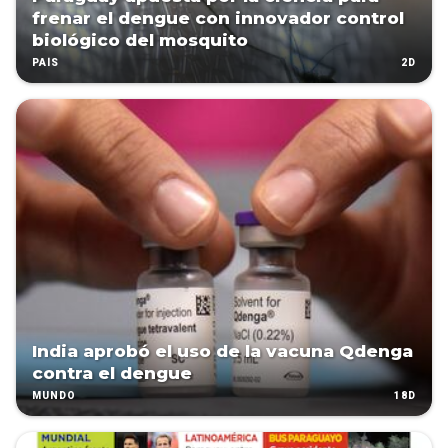
frenar el dengue con innovador control
biológico del mosquito
2D
PAÍS
India aprobó el uso de la vacuna Qdenga
contra el dengue
18D
MUNDO