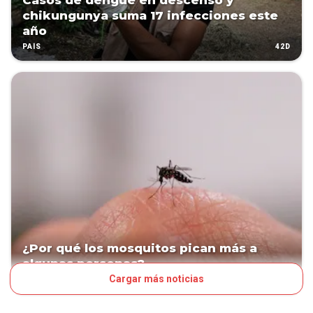
Casos de dengue en descenso y
chikungunya suma 17 infecciones este
año
42D
PAÍS
¿Por qué los mosquitos pican más a
algunas personas?
Cargar más noticias
53D
ESTILO DE VIDA