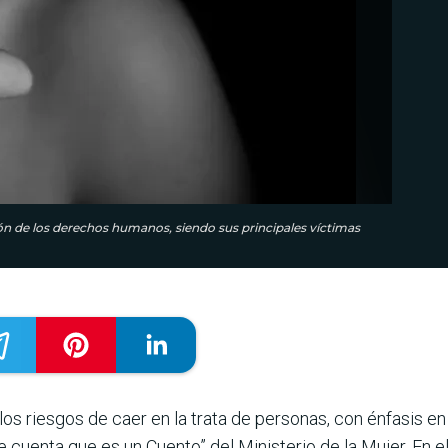
ión de los derechos humanos, siendo sus principales víctimas
 los riesgos de caer en la trata de personas, con énfasis e
cuenta que es un Cuento” del Ministerio de la Mujer. En el