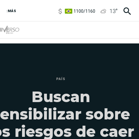
1100
/
1160
13
°
:MÁS
3,8
/
4
6850
/
7200
5900
/
5960
PAÍS
Buscan
ensibilizar sobre
os riesgos de caer