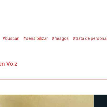
#
buscan
#
sensibilizar
#
riesgos
#
trata de persona
en Voiz