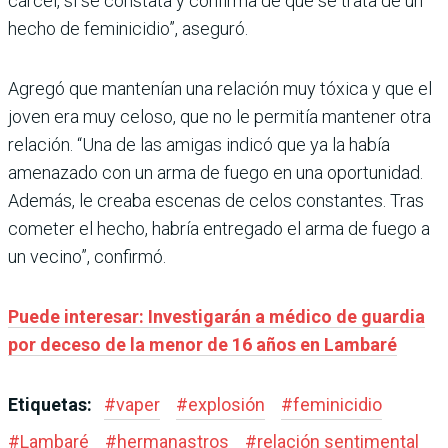
cárcel, si se constata y confirma de que se trata de un
hecho de feminicidio”, aseguró.
Agregó que mantenían una relación muy tóxica y que el
joven era muy celoso, que no le permitía mantener otra
relación. “Una de las amigas indicó que ya la había
amenazado con un arma de fuego en una oportunidad.
Además, le creaba escenas de celos constantes. Tras
cometer el hecho, habría entregado el arma de fuego a
un vecino”, confirmó.
Puede interesar: Investigarán a médico de guardia
por deceso de la menor de 16 años en Lambaré
Etiquetas:
#
vaper
#
explosión
#
feminicidio
#
Lambaré
#
hermanastros
#
relación sentimental