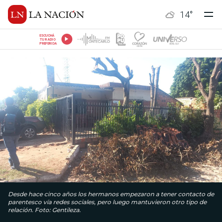
14
°
ESCUCHÁ
TU RADIO
PREFERIDA
Desde hace cinco años los hermanos empezaron a tener contacto de
parentesco vía redes sociales, pero luego mantuvieron otro tipo de
relación. Foto: Gentileza.