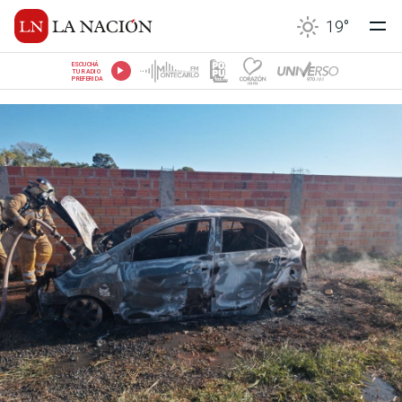
19
°
ESCUCHÁ
TU RADIO
PREFERIDA