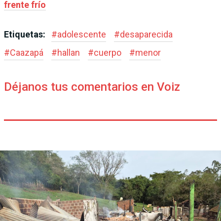
frente frío
Etiquetas:
#
adolescente
#
desaparecida
#
Caazapá
#
hallan
#
cuerpo
#
menor
Déjanos tus comentarios en Voiz