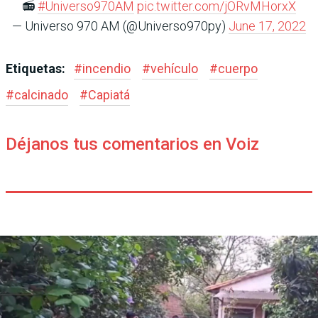
📻
#Universo970AM
pic.twitter.com/jORvMHorxX
— Universo 970 AM (@Universo970py)
June 17, 2022
Etiquetas:
#
incendio
#
vehículo
#
cuerpo
#
calcinado
#
Capiatá
Déjanos tus comentarios en Voiz