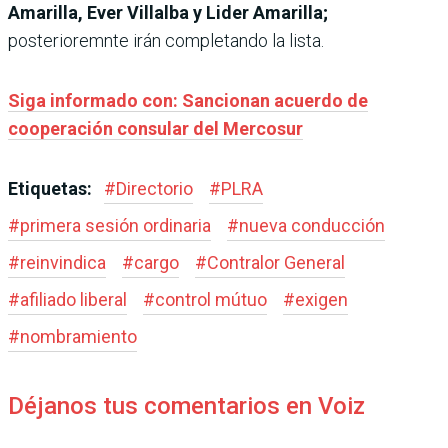
Amarilla, Ever Villalba y Lider Amarilla;
posterioremnte irán completando la lista.
Siga informado con: Sancionan acuerdo de
cooperación consular del Mercosur
Etiquetas:
#
Directorio
#
PLRA
#
primera sesión ordinaria
#
nueva conducción
#
reinvindica
#
cargo
#
Contralor General
#
afiliado liberal
#
control mútuo
#
exigen
#
nombramiento
Déjanos tus comentarios en Voiz