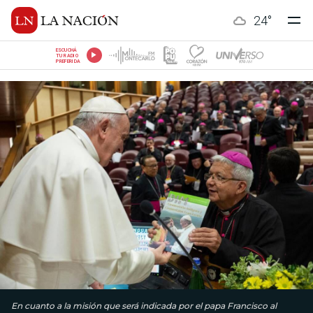
24
°
ESCUCHÁ
TU RADIO
PREFERIDA
En cuanto a la misión que será indicada por el papa Francisco al