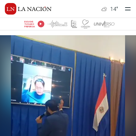
14
°
ESCUCHÁ
TU RADIO
PREFERIDA