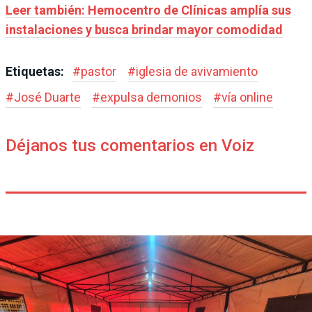
Leer también: Hemocentro de Clínicas amplía sus
instalaciones y busca brindar mayor comodidad
Etiquetas:
#
pastor
#
iglesia de avivamiento
#
José Duarte
#
expulsa demonios
#
vía online
Déjanos tus comentarios en Voiz