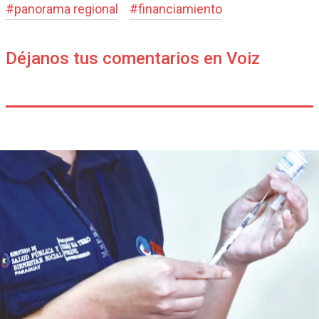
#
panorama regional
#
financiamiento
Déjanos tus comentarios en Voiz