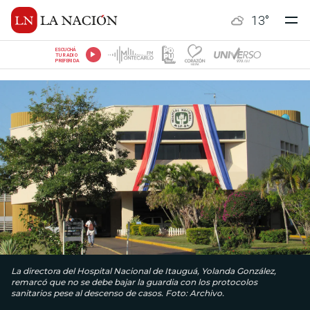
13
°
ESCUCHÁ
TU RADIO
PREFERIDA
La directora del Hospital Nacional de Itauguá, Yolanda González,
remarcó que no se debe bajar la guardia con los protocolos
sanitarios pese al descenso de casos. Foto: Archivo.