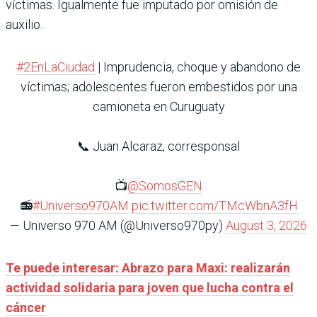
víctimas. Igualmente fue imputado por omisión de
auxilio.
#2EnLaCiudad
| Imprudencia, choque y abandono de
víctimas; adolescentes fueron embestidos por una
camioneta en Curuguaty
📞 Juan Alcaraz, corresponsal
📺
@SomosGEN
📻
#Universo970AM
pic.twitter.com/TMcWbnA3fH
— Universo 970 AM (@Universo970py)
August 3, 2026
Te puede interesar: Abrazo para Maxi: realizarán
actividad solidaria para joven que lucha contra el
cáncer