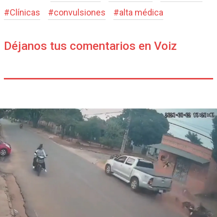
#
Clínicas
#
convulsiones
#
alta médica
Déjanos tus comentarios en Voiz