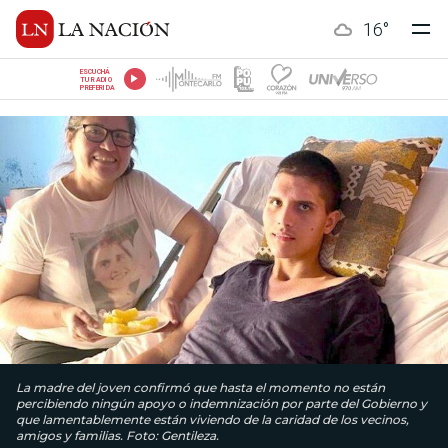
16
°
ESCUCHÁ
TU RADIO
PREFERIDA
La madre del joven confirmó que hasta el momento no están
percibiendo ningún apoyo o indemnización por parte del Gobierno y
que lamentablemente están viviendo de la caridad de los vecinos,
amigos y familias. Foto: Gentileza.