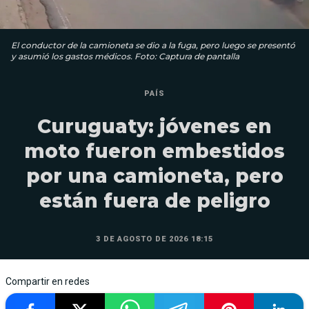
El conductor de la camioneta se dio a la fuga, pero luego se presentó
y asumió los gastos médicos. Foto: Captura de pantalla
PAÍS
Curuguaty: jóvenes en
moto fueron embestidos
por una camioneta, pero
están fuera de peligro
3 DE AGOSTO DE 2026 18:15
Compartir en redes