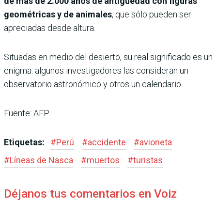
de más de 2.000 años de antigüedad con figuras
geométricas y de animales
, que sólo pueden ser
apreciadas desde altura.
Situadas en medio del desierto, su real significado es un
enigma: algunos investigadores las consideran un
observatorio astronómico y otros un calendario.
Fuente: AFP
Etiquetas:
#
Perú
#
accidente
#
avioneta
#
Líneas de Nasca
#
muertos
#
turistas
Déjanos tus comentarios en Voiz