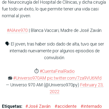
de Neurocirugía del Hospital de Clínicas, y dicha cirugía
fue todo un éxito, lo que permite tener una vida casi
normal al joven.
#AlAire970
| Blanca Vaccari, Madre de José Zaván.
🗣 El joven, tras haber sido dado de alta, tuvo que ser
internado nuevamente por algunos episodios de
convulsión.
⏱
#CuentaFinalRadio
📻
#Universo970AM
pic.twitter.com/7za9VU6Nfd
— Universo 970 AM (@Universo970py)
February 23,
2022
Etiquetas:
#
José Zaván
#
accidente
#
internado