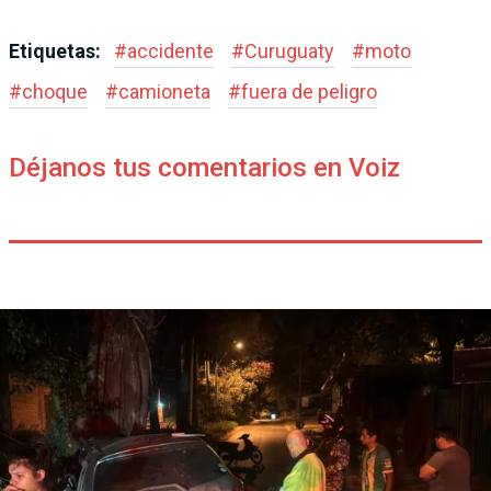
Etiquetas:
#
accidente
#
Curuguaty
#
moto
#
choque
#
camioneta
#
fuera de peligro
Déjanos tus comentarios en Voiz