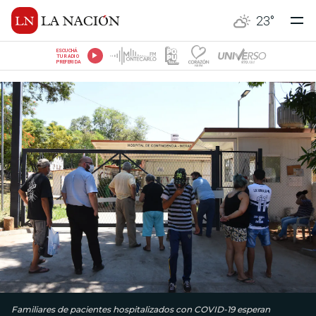
23
°
ESCUCHÁ
TU RADIO
PREFERIDA
Familiares de pacientes hospitalizados con COVID-19 esperan