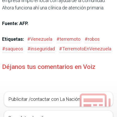
empresa limpió el local con ayuda de la comunidad.
Ahora funciona ahí una clínica de atención primaria.
Fuente: AFP.
Etiquetas:
#
Venezuela
#
terremoto
#
robos
#
saqueos
#
inseguridad
#
TerremotoEnVenezuela
Déjanos tus comentarios en Voiz
Publicitar /contactar con La Nación