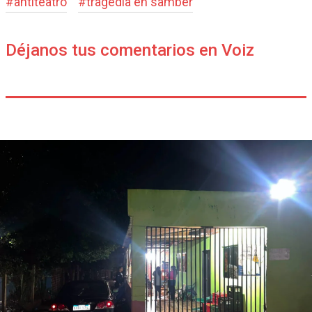
#
antiteatro
#
tragedia en samber
Déjanos tus comentarios en Voiz