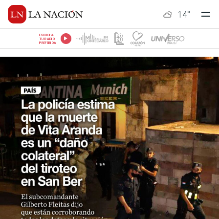
14
°
ESCUCHÁ
TU RADIO
PREFERIDA