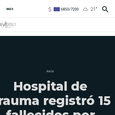
6850
/
7200
21
°
5920
/
5970
:MÁS
1120
/
1160
3,6
/
3,9
6850
/
7200
5920
/
5970
PAÍS
Hospital de
rauma registró 15
fallecidos por