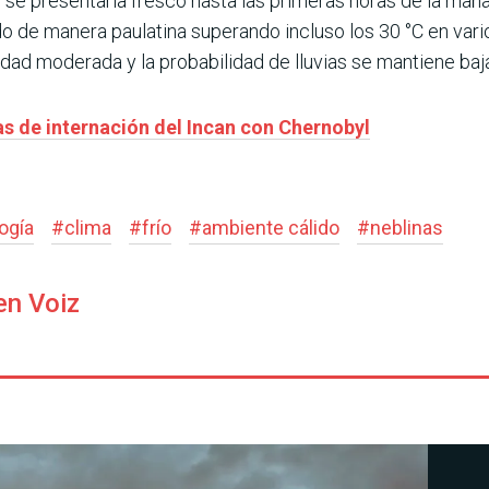
 se presentaría fresco hasta las primeras horas de la mañan
o de manera paulatina superando incluso los 30 °C en vari
dad moderada y la probabilidad de lluvias se mantiene baja
s de internación del Incan con Chernobyl
ogía
#
clima
#
frío
#
ambiente cálido
#
neblinas
en Voiz