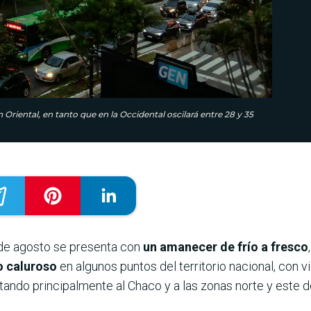
riental, en tanto que en la Occidental oscilará entre 28 y 35
de agosto se presenta con
un amanecer de frío a fresco
so caluroso
en algunos puntos del territorio nacional, con
ando principalmente al Chaco y a las zonas norte y este de 