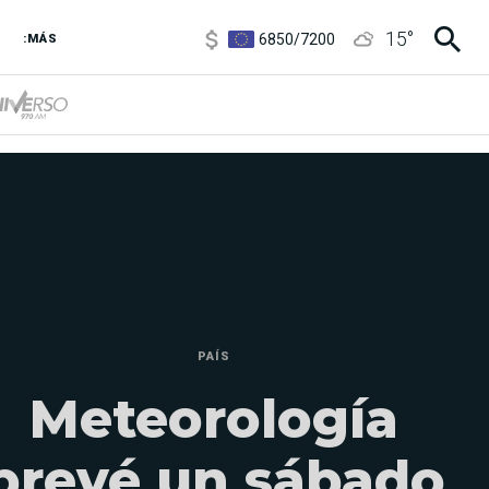
6850
/
7200
15
°
5900
/
5960
:MÁS
1100
/
1160
3,8
/
4
6850
/
7200
5900
/
5960
PAÍS
Meteorología
prevé un sábado