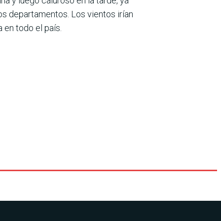
a y luego caluroso en la tarde, ya
os departamentos. Los vientos irían
 en todo el país.